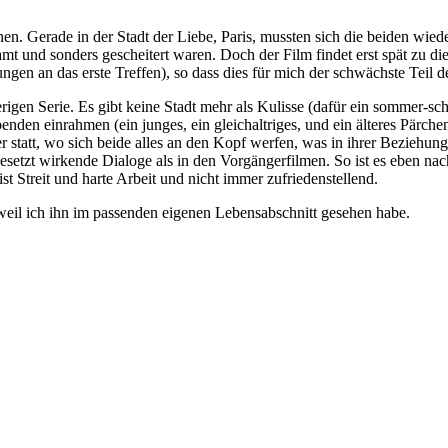
. Gerade in der Stadt der Liebe, Paris, mussten sich die beiden wiede
amt und sonders gescheitert waren. Doch der Film findet erst spät zu d
ngen an das erste Treffen), so dass dies für mich der schwächste Teil der
erigen Serie. Es gibt keine Stadt mehr als Kulisse (dafür ein sommer-sc
enden einrahmen (ein junges, ein gleichaltriges, und ein älteres Pärche
r statt, wo sich beide alles an den Kopf werfen, was in ihrer Beziehu
esetzt wirkende Dialoge als in den Vorgängerfilmen. So ist es eben na
 Streit und harte Arbeit und nicht immer zufriedenstellend.
 weil ich ihn im passenden eigenen Lebensabschnitt gesehen habe.