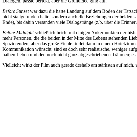
Dialogen, passte perfekt, aber die Grundidee ging auf.
Before Sunset
war dazu die harte Landung auf dem Boden der Tatsachen
nicht stattgefunden hatte, sondern auch die Beziehungen der beiden s
Ende), bis dahin versanden viele Dialogstränge (z.b. über die Erinneru
Before Midnight
schließlich bricht mit einigen Ankerpunkten der bish
mehr Personen, die die beiden in der Mitte des Lebens stehenden Lieb
Spazierenden, aber das große Finale findet dann in einem Hotelzimme
Kommunikation wünscht, sind es doch sehr realistische, weniger aufg
halben Leben und den noch nicht ganz abgeschriebenen Träumen; es ist
Vielleicht wirkt der Film auch gerade deshalb am stärksten auf mich,