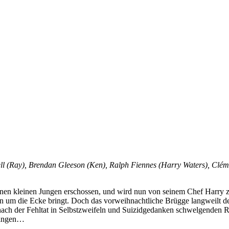
l (Ray), Brendan Gleeson (Ken), Ralph Fiennes (Harry Waters), Clém
nen kleinen Jungen erschossen, und wird nun von seinem Chef Harry 
hn um die Ecke bringt. Doch das vorweihnachtliche Brügge langweilt d
h der Fehltat in Selbstzweifeln und Suizidgedanken schwelgenden Ray 
bringen…