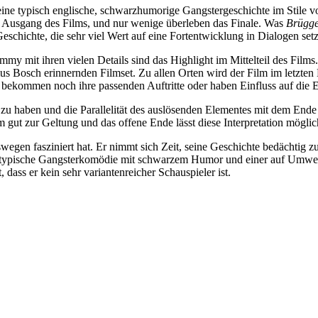
eine typisch englische, schwarzhumorige Gangstergeschichte im Stile 
n Ausgang des Films, und nur wenige überleben das Finale. Was
Brügg
Geschichte, die sehr viel Wert auf eine Fortentwicklung in Dialogen setz
 mit ihren vielen Details sind das Highlight im Mittelteil des Films.
us Bosch erinnernden Filmset. Zu allen Orten wird der Film im letzten 
bekommen noch ihre passenden Auftritte oder haben Einfluss auf die E
zu haben und die Parallelität des auslösenden Elementes mit dem Ende d
 gut zur Geltung und das offene Ende lässt diese Interpretation möglic
eswegen fasziniert hat. Er nimmt sich Zeit, seine Geschichte bedächtig z
eine typische Gangsterkomödie mit schwarzem Humor und einer auf Um
dass er kein sehr variantenreicher Schauspieler ist.