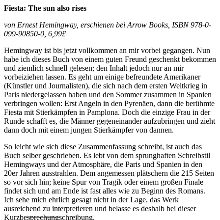
Fiesta: The sun also rises
von Ernest Hemingway, erschienen bei Arrow Books, ISBN 978-0-
099-90850-0, 6,99£
Hemingway ist bis jetzt vollkommen an mir vorbei gegangen. Nun
habe ich dieses Buch von einem guten Freund geschenkt bekommen
und ziemlich schnell gelesen; den Inhalt jedoch nur an mir
vorbeiziehen lassen. Es geht um einige befreundete Amerikaner
(Künstler und Journalisten), die sich nach dem ersten Weltkrieg in
Paris niedergelassen haben und den Sommer zusammen in Spanien
verbringen wollen: Erst Angeln in den Pyrenäen, dann die berühmte
Fiesta mit Stierkämpfen in Pamplona. Doch die einzige Frau in der
Runde schafft es, die Männer gegeneinander aufzubringen und zieht
dann doch mit einem jungen Stierkämpfer von dannen.
So leicht wie sich diese Zusammenfassung schreibt, ist auch das
Buch selber geschrieben. Es lebt von dem sprunghaften Schreibstil
Hemingways und der Atmosphäre, die Paris und Spanien in den
20er Jahren ausstrahlen. Dem angemessen plätschern die 215 Seiten
so vor sich hin; keine Spur von Tragik oder einem großen Finale
findet sich und am Ende ist fast alles wie zu Beginn des Romans.
Ich sehe mich ehrlich gesagt nicht in der Lage, das Werk
ausreichend zu interpretieren und belasse es deshalb bei dieser
Kurzbe
sprechung
schreibung.