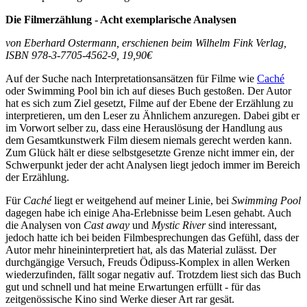
Die Filmerzählung - Acht exemplarische Analysen
von Eberhard Ostermann, erschienen beim Wilhelm Fink Verlag,
ISBN 978-3-7705-4562-9, 19,90€
Auf der Suche nach Interpretationsansätzen für Filme wie
Caché
oder Swimming Pool bin ich auf dieses Buch gestoßen. Der Autor
hat es sich zum Ziel gesetzt, Filme auf der Ebene der Erzählung zu
interpretieren, um den Leser zu Ähnlichem anzuregen. Dabei gibt er
im Vorwort selber zu, dass eine Herauslösung der Handlung aus
dem Gesamtkunstwerk Film diesem niemals gerecht werden kann.
Zum Glück hält er diese selbstgesetzte Grenze nicht immer ein, der
Schwerpunkt jeder der acht Analysen liegt jedoch immer im Bereich
der Erzählung.
Für
Caché
liegt er weitgehend auf meiner Linie, bei
Swimming Pool
dagegen habe ich einige Aha-Erlebnisse beim Lesen gehabt. Auch
die Analysen von
Cast away
und
Mystic River
sind interessant,
jedoch hatte ich bei beiden Filmbesprechungen das Gefühl, dass der
Autor mehr hineininterpretiert hat, als das Material zulässt. Der
durchgängige Versuch, Freuds Ödipuss-Komplex in allen Werken
wiederzufinden, fällt sogar negativ auf. Trotzdem liest sich das Buch
gut und schnell und hat meine Erwartungen erfüllt - für das
zeitgenössische Kino sind Werke dieser Art rar gesät.